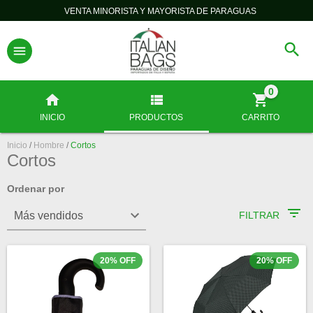
VENTA MINORISTA Y MAYORISTA DE PARAGUAS
0
INICIO
PRODUCTOS
CARRITO
Inicio
/
Hombre
/
Cortos
Cortos
Ordenar por
FILTRAR
20
%
OFF
20
%
OFF