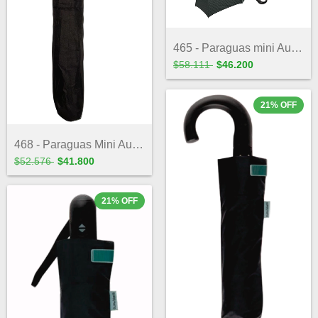
465 - Paraguas mini Automático estampado
$58.111
$46.200
21
%
OFF
468 - Paraguas Mini Automático mango cur...
$52.576
$41.800
21
%
OFF